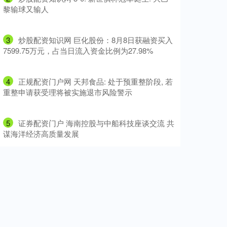
黎输球又输人
3
​炒股配资知识网 巨化股份：8月8日获融资买入
7599.75万元，占当日流入资金比例为27.98%
4
​正规配资门户网 天邦食品: 处于预重整阶段, 若
重整申请获受理将被实施退市风险警示
5
​证券配资门户 海南控股与中船科技座谈交流 共
谋海洋经济高质量发展