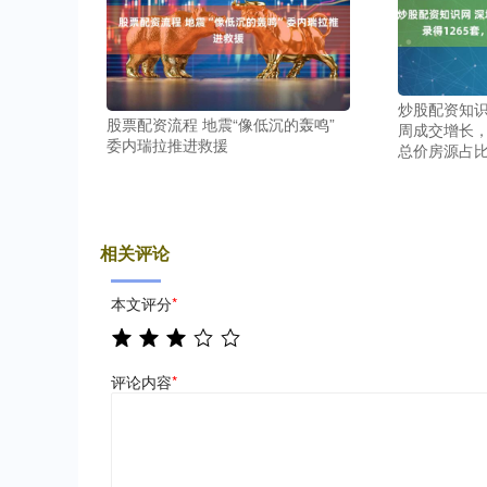
炒股配资知识
股票配资流程 地震“像低沉的轰鸣”
周成交增长，
委内瑞拉推进救援
总价房源占比升
相关评论
本文评分
*
评论内容
*