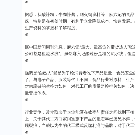
\n
据悉，从酸辣粉，牛肉辣酱，到火锅底料等，麻六记的食品
睐，特别是在初创时期，有利于企业降低成本、快速发展。
生产资料的掌握和了解程度。
\n
据中国新闻周刊消息，麻六记“最大、最高位的带货达人”张
公司都是租流水线”。虽然麻六记酸辣粉是租的流水线，但是
\n
强调是“自己人”就是为了给消费者吃下产品质量、食品安全
了。与电子产品、服装等代工不同，食品行业对原料、生产
对供应链的掌控力如何，对代工厂的质量监控把关如何，决
量管控体系。
\n
行业竞争，常常取决于企业能否在效率与责任之间找到平衡
上，关于其代工方白家阿宽旗下产品的抱怨早已屡见不鲜，仅
现裂痕，当赖以为生的代工模式反噬利润与品牌，对于代工
\n