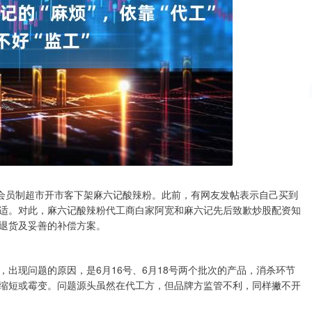
映会员制超市开市客下架麻六记酸辣粉。此前，有网友发帖表示自己买到
适。对此，麻六记酸辣粉代工商白家阿宽和麻六记先后致歉炒股配资知
退货及妥善的补偿方案。
出现问题的原因，是6月16号、6月18号两个批次的产品，消杀环节
缩短或霉变。问题源头虽然在代工方，但品牌方监管不利，同样撇不开