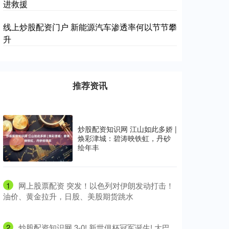
进救援
线上炒股配资门户 新能源汽车渗透率何以节节攀
升
推荐资讯
炒股配资知识网 江山如此多娇 |
焕彩津城：碧涛映铁虹，丹砂
绘年丰
1
​网上股票配资 突发！以色列对伊朗发动打击！
油价、黄金拉升，日股、美股期货跳水
2
​炒股配资知识网 3-0! 新世俱杯冠军诞生! 大巴