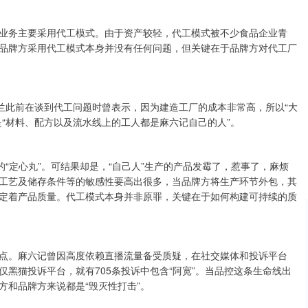
业务主要采用代工模式。由于资产较轻，代工模式被不少食品企业青
品牌方采用代工模式本身并没有任何问题，但关键在于品牌方对代工厂
兰此前在谈到代工问题时曾表示，因为建造工厂的成本非常高，所以“大
“材料、配方以及流水线上的工人都是麻六记自己的人”。
的“定心丸”。可结果却是，“自己人”生产的产品发霉了，惹事了，麻烦
工艺及储存条件等的敏感性要高出很多，当品牌方将生产环节外包，其
定着产品质量。代工模式本身并非原罪，关键在于如何构建可持续的质
点。麻六记曾因高度依赖直播流量备受质疑，在社交媒体和投诉平台
黑猫投诉平台，就有705条投诉中包含“阿宽”。当品控这条生命线出
方和品牌方来说都是“毁灭性打击”。